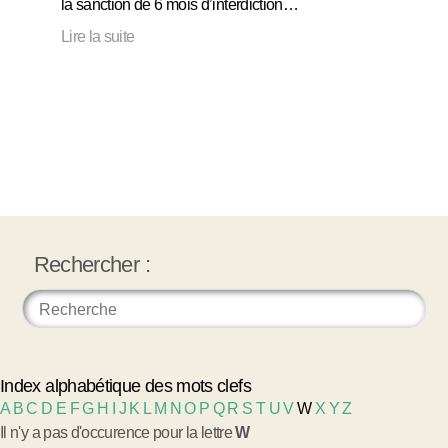
la sanction de 6 mois d’interdiction…
Lire la suite
Rechercher :
Index alphabétique des mots clefs
A
B
C
D
E
F
G
H
I
J
K
L
M
N
O
P
Q
R
S
T
U
V
W
X
Y
Z
Il n'y a pas d'occurence pour la lettre
W