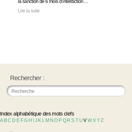
la sanction de 6 mois d’interdiction…
Lire la suite
Rechercher :
Index alphabétique des mots clefs
A
B
C
D
E
F
G
H
I
J
K
L
M
N
O
P
Q
R
S
T
U
V
W
X
Y
Z