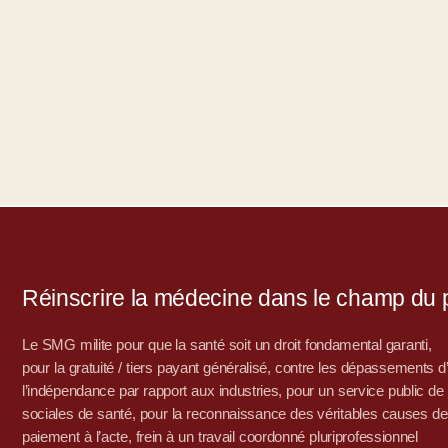
Réinscrire la médecine dans le champ du po
Le SMG milite pour que la santé soit un droit fondamental garanti,
pour la gratuité / tiers payant généralisé, contre les dépassements 
l’indépendance par rapport aux industries, pour un service public de sa
sociales de santé, pour la reconnaissance des véritables causes de
paiement à l’acte, frein à un travail coordonné pluriprofessionnel