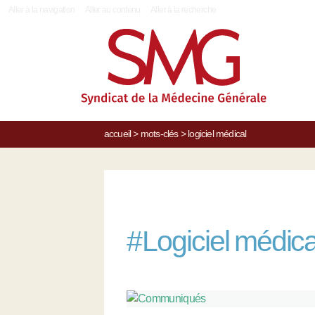
|
Aller à la navigation
Aller au contenu
Aller à la recherche
accueil
>
mots-clés
>
logiciel médical
#
Logiciel médica