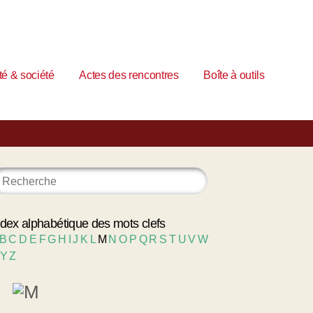
é & société
Actes des rencontres
Boîte à outils
ndex alphabétique des mots clefs
B
C
D
E
F
G
H
I
J
K
L
M
N
O
P
Q
R
S
T
U
V
W
Y
Z