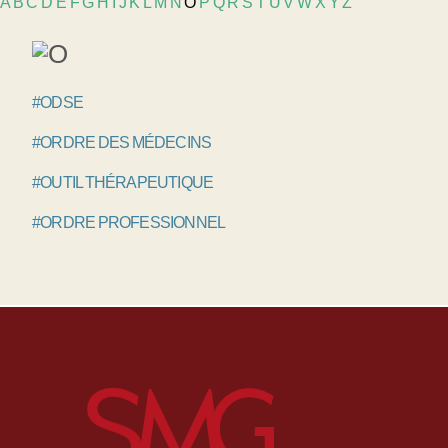
A
B
C
D
E
F
G
H
I
J
K
L
M
N
O
P
Q
R
S
T
U
V
W
X
Y
Z
#ODSE
#ORDRE DES MÉDECINS
#OUTIL THÉRAPEUTIQUE
#ORDRE PROFESSIONNEL