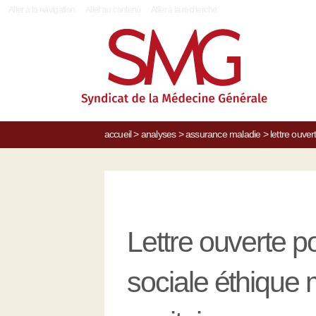
|
Aller à la navigation
Aller au contenu
Aller à la recherche
accueil
>
analyses
>
assurance maladie
>
lettre ouve
Lettre ouverte p
sociale éthique