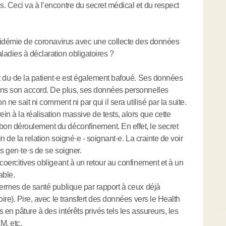
. Ceci va à l’encontre du secret médical et du respect
épidémie de coronavirus avec une collecte des données
dies à déclaration obligatoires ?
t du
·
de la patient
·
e est également bafoué. Ses données
ans son accord. De plus, ses données personnelles
 ne sait ni comment ni par qui il sera utilisé par la suite.
n à la réalisation massive de tests, alors que cette
on déroulement du déconfinement. En effet, le secret
n de la relation soigné
·
e - soignant
·
e. La crainte de voir
es gen
·
te
·
s de se soigner.
coercitives obligeant à un retour au confinement et à un
able.
termes de santé publique par rapport à ceux déjà
ire). Pire, avec le transfert des données vers le Health
s en pâture à des intérêts privés tels les assureurs, les
M, etc.