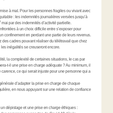
u mise à mal. Pour les personnes fragiles ou vivant avec
équitable : les indemnités journalières versées jusqu’à
r
mai par des indemnités d’activité partielle.
rontées à un choix difficile entre s’exposer pour
 un confinement en perdant une partie de leurs revenus.
des cadres pouvant réaliser du télétravail que chez
i les inégalités se creuseront encore.
ité, la complexité de certaines situations, le cas par
hera-t-il une prise en charge adéquate ? Au minimum, il
 carence, ce qui serait injuste pour une personne qui a
 générale d’adapter la prise en charge de chaque
gulière, en nous appuyant sur une relation de confiance
e un dépistage et une prise en charge éthiques :