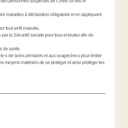
s des personnes suspectes de Covid-19 dès le
 des maladies à déclaration obligatoire et en appliquant
ur tout arrêt maladie,
 par la Sécurité sociale pour tous et toutes afin de
s de santé,
·
le
·
s de soins primaires et aux usager.ère.s pour limiter
es moyens matériels de se protéger et ainsi protéger les