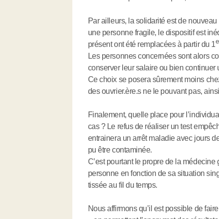
Par ailleurs, la solidarité est de nouvea
une personne fragile, le dispositif est in
e
présent ont été remplacées à partir du 1
Les personnes concernées sont alors conf
conserver leur salaire ou bien continuer
Ce choix se posera sûrement moins chez 
des ouvrier.ère.s ne le pouvant pas, ains
Finalement, quelle place pour l’individual
cas ? Le refus de réaliser un test empêc
entrainera un arrêt maladie avec jours de
pu être contaminée.
C’est pourtant le propre de la médecine
personne en fonction de sa situation sin
tissée au fil du temps.
Nous affirmons qu’il est possible de fair