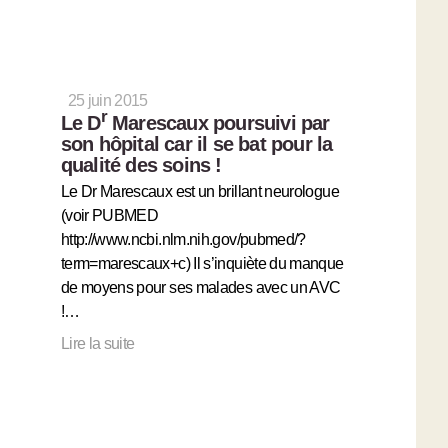
25 juin 2015
r
Le D
Marescaux poursuivi par
son hôpital car il se bat pour la
qualité des soins !
Le Dr Marescaux est un brillant neurologue
(voir PUBMED
http://www.ncbi.nlm.nih.gov/pubmed/?
term=marescaux+c) Il s’inquiète du manque
de moyens pour ses malades avec un AVC
!…
Lire la suite