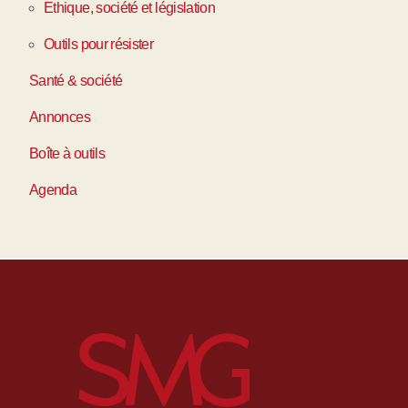
Ethique, société et législation
Outils pour résister
Santé & société
Annonces
Boîte à outils
Agenda