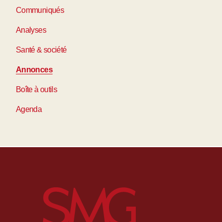
Communiqués
Analyses
Santé & société
Annonces
Boîte à outils
Agenda