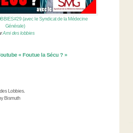
OBBIES#29 (avec le Syndicat de la Médecine
Générale)
ar
Ami des lobbies
 Youtube « Foutue la Sécu ? »
 des Lobbies.
my Bismuth