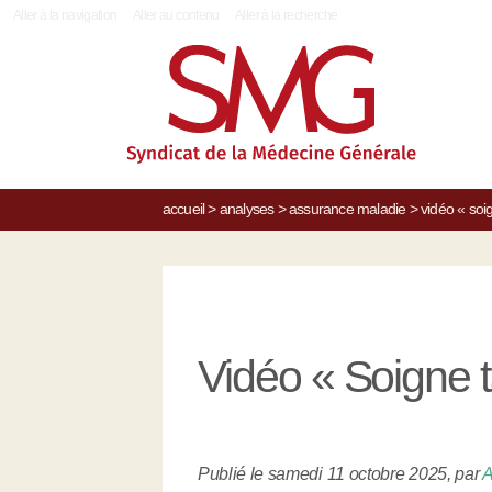
|
Aller à la navigation
Aller au contenu
Aller à la recherche
accueil
>
analyses
>
assurance maladie
>
vidéo « soi
Vidéo « Soigne t
Publié le samedi 11 octobre 2025
,
par
A