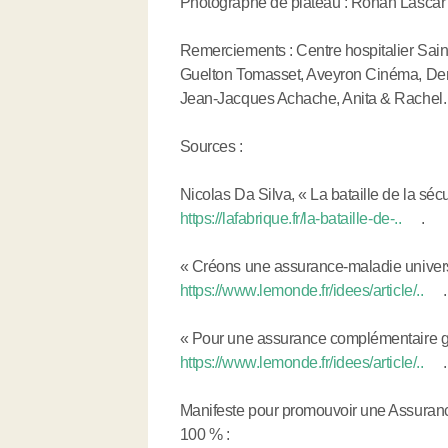
Photographe de plateau : Ronan Lascar
Remerciements : Centre hospitalier Sain
Guelton Tomasset, Aveyron Cinéma, Den
Jean-Jacques Achache, Anita & Rachel.
Sources :
Nicolas Da Silva, « La bataille de la séc
https://lafabrique.fr/la-bataille-de-..
.
« Créons une assurance-maladie universe
https://www.lemonde.fr/idees/article/..
.
« Pour une assurance complémentaire gé
https://www.lemonde.fr/idees/article/..
.
Manifeste pour promouvoir une Assuranc
100 % :