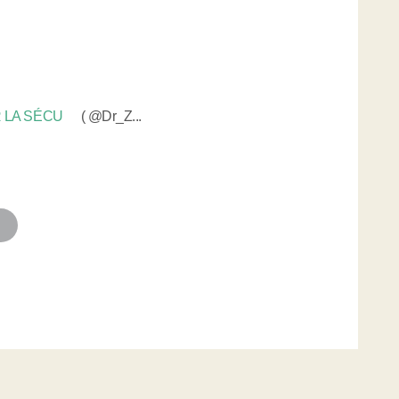
 LA SÉCU
( @Dr_Z...