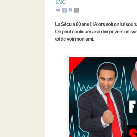
SMG
La Sécu a 80 ans !!! Alors soit on lui souha
On peut continuer à se diriger vers un sy
toi de voir mon ami.