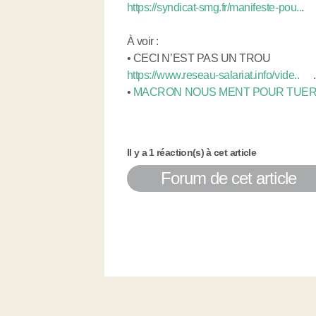
https://syndicat-smg.fr/manifeste-pou..
.
À voir :
• CECI N’EST PAS UN TROU
https://www.reseau-salariat.info/vide..
.
•
MACRON NOUS MENT POUR TUER
Il y a 1 réaction(s) à cet article
Forum de cet article