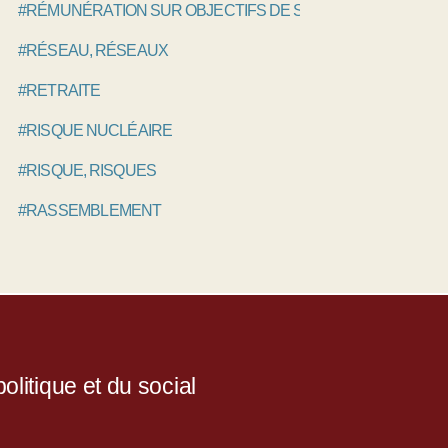
#RÉMUNÉRATION SUR OBJECTIFS DE SANTÉ PUBLIQUE, R
#RÉSEAU, RÉSEAUX
#RETRAITE
#RISQUE NUCLÉAIRE
#RISQUE, RISQUES
#RASSEMBLEMENT
litique et du social