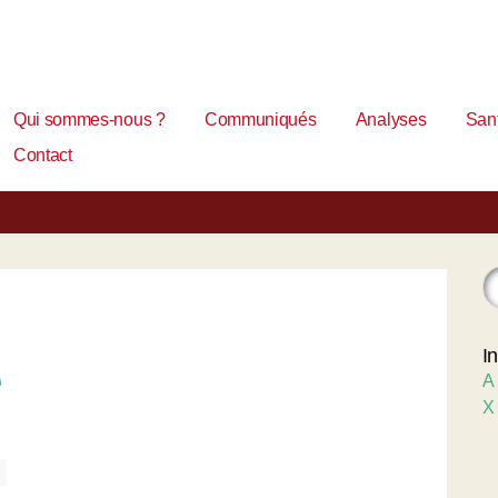
Qui sommes-nous ?
Communiqués
Analyses
Sant
Contact
I
é
A
X