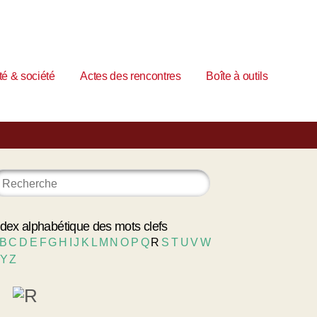
é & société
Actes des rencontres
Boîte à outils
ndex alphabétique des mots clefs
B
C
D
E
F
G
H
I
J
K
L
M
N
O
P
Q
R
S
T
U
V
W
Y
Z