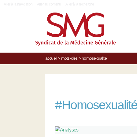
|
Aller à la navigation
Aller au contenu
Aller à la recherche
accueil
>
mots-clés
>
homosexualité
#
Homosexualit