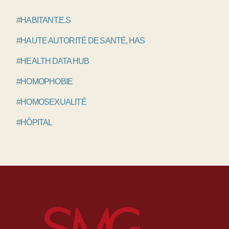
#HABITANT.E.S
#HAUTE AUTORITÉ DE SANTÉ, HAS
#HEALTH DATA HUB
#HOMOPHOBIE
#HOMOSEXUALITÉ
#HÔPITAL