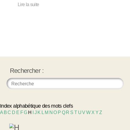
Lire la suite
Rechercher :
Index alphabétique des mots clefs
A
B
C
D
E
F
G
H
I
J
K
L
M
N
O
P
Q
R
S
T
U
V
W
X
Y
Z