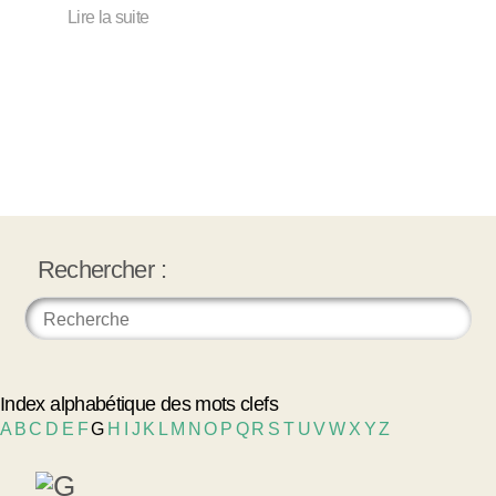
Lire la suite
Rechercher :
Index alphabétique des mots clefs
A
B
C
D
E
F
G
H
I
J
K
L
M
N
O
P
Q
R
S
T
U
V
W
X
Y
Z