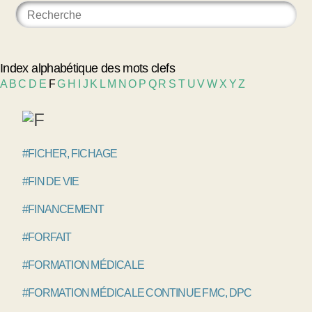
Index alphabétique des mots clefs
A
B
C
D
E
F
G
H
I
J
K
L
M
N
O
P
Q
R
S
T
U
V
W
X
Y
Z
#FICHER, FICHAGE
#FIN DE VIE
#FINANCEMENT
#FORFAIT
#FORMATION MÉDICALE
#FORMATION MÉDICALE CONTINUE FMC, DPC