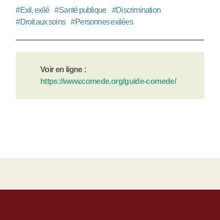
#
Exil, exilé
#
Santé publique
#
Discrimination
#
Droit aux soins
#
Personnes exilées
Voir en ligne :
https://www.comede.org/guide-comede/