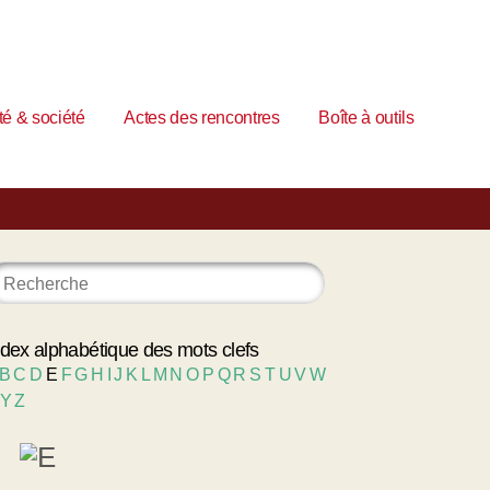
é & société
Actes des rencontres
Boîte à outils
ndex alphabétique des mots clefs
B
C
D
E
F
G
H
I
J
K
L
M
N
O
P
Q
R
S
T
U
V
W
Y
Z