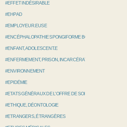
#EFFET INDÉSIRABLE
#EHPAD
#EMPLOYEUR.EUSE
#ENCÉPHALOPATHIE SPONGIFORME BOVINE, ESB
#ENFANT, ADOLESCENT.E
#ENFERMEMENT, PRISON, INCARCÉRATION
#ENVIRONNEMENT
#EPIDÉMIE
#ETATS GÉNÉRAUX DE L’OFFRE DE SOINS EGOS
#ETHIQUE, DÉONTOLOGIE
#ETRANGERS, ÉTRANGÈRES