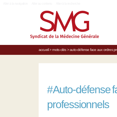
|
Aller à la navigation
Aller au contenu
Aller à la recherche
accueil
>
mots-clés
>
auto-défense face aux ordres pr
#
Auto-défense f
professionnels