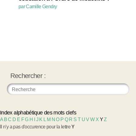
par Camille Gendry
Rechercher :
Index alphabétique des mots clefs
A
B
C
D
E
F
G
H
I
J
K
L
M
N
O
P
Q
R
S
T
U
V
W
X
Y
Z
Il n'y a pas d'occurence pour la lettre
Y