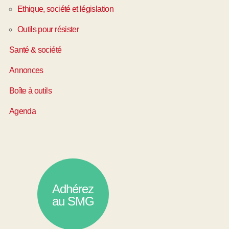
Ethique, société et législation
Outils pour résister
Santé & société
Annonces
Boîte à outils
Agenda
Adhérez
au SMG