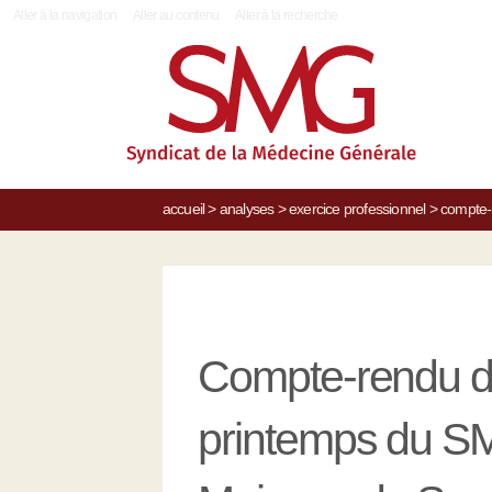
|
Aller à la navigation
Aller au contenu
Aller à la recherche
accueil
>
analyses
>
exercice professionnel
>
compte-
Compte-rendu d
printemps du SM