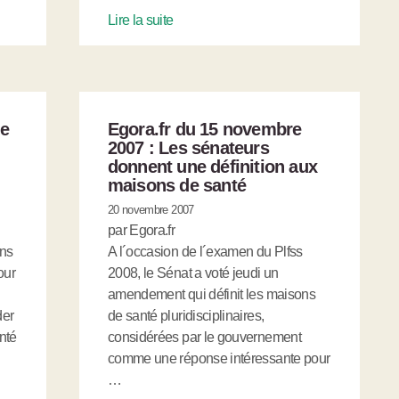
Lire la suite
ne
Egora.fr du 15 novembre
u
2007 : Les sénateurs
donnent une définition aux
maisons de santé
20 novembre 2007
par Egora.fr
ons
A l´occasion de l´examen du Plfss
our
2008, le Sénat a voté jeudi un
amendement qui définit les maisons
der
de santé pluridisciplinaires,
nté
considérées par le gouvernement
comme une réponse intéressante pour
…