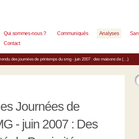
Qui sommes-nous ?
Communiqués
Analyses
Sant
Contact
rendu des journées de printemps du smg - juin 2007 : des maisons de (…)
es Journées de
G - juin 2007 : Des