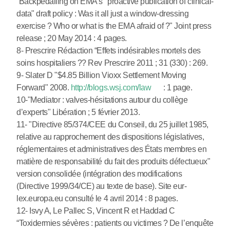
“Backpedalling on EMA’s "proactive publication of clinical-
data" draft policy : Was it all just a window-dressing
exercise ? Who or what is the EMA afraid of ?" Joint press
release ; 20 May 2014 : 4 pages.
8- Prescrire Rédaction “Effets indésirables mortels des
soins hospitaliers ?? Rev Prescrire 2011 ; 31 (330) : 269.
9- Slater D "$4.85 Billion Vioxx Settlement Moving
Forward" 2008.
http://blogs.wsj.com/law
: 1 page.
10-"Mediator : valves-hésitations autour du collège
d’experts" Libération ; 5 février 2013.
11- "Directive 85/374/CEE du Conseil, du 25 juillet 1985,
relative au rapprochement des dispositions législatives,
réglementaires et administratives des États membres en
matière de responsabilité du fait des produits défectueux"
version consolidée (intégration des modifications
(Directive 1999/34/CE) au texte de base). Site eur-
lex.europa.eu consulté le 4 avril 2014 : 8 pages.
12- Isvy A, Le Pallec S, Vincent R et Haddad C
“Toxidermies sévères : patients ou victimes ? De l’enquête