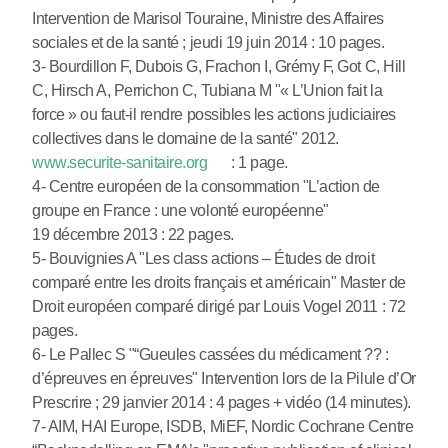
Intervention de Marisol Touraine, Ministre des Affaires
sociales et de la santé ; jeudi 19 juin 2014 : 10 pages.
3- Bourdillon F, Dubois G, Frachon I, Grémy F, Got C, Hill
C, Hirsch A, Perrichon C, Tubiana M "« L’Union fait la
force » ou faut-il rendre possibles les actions judiciaires
collectives dans le domaine de la santé" 2012.
www.securite-sanitaire.org
: 1 page.
4- Centre européen de la consommation "L’action de
groupe en France : une volonté européenne"
19 décembre 2013 : 22 pages.
5- Bouvignies A "Les class actions – Études de droit
comparé entre les droits français et américain" Master de
Droit européen comparé dirigé par Louis Vogel 2011 : 72
pages.
6- Le Pallec S "“Gueules cassées du médicament ?? :
d’épreuves en épreuves" Intervention lors de la Pilule d’Or
Prescrire ; 29 janvier 2014 : 4 pages + vidéo (14 minutes).
7- AIM, HAI Europe, ISDB, MiEF, Nordic Cochrane Centre