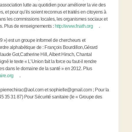
’association lutte au quotidien pour améliorer la vie des
 et pour qu’ils soient reconnus et traités en citoyens à
ans les commissions locales, les organismes sociaux et
es. Plus de renseignements :
http://www.fnath.org
.
 9 ») est un groupe informel de chercheurs et
ordre alphabétique de : François Bourdillon,Gérard
ude Got,Catherine Hill, Albert Hirsch, Chantal
né le texte « L’Union fait la force ou faut-il rendre
ives dans le domaine de la santé » en 2012. Plus
aire.org
.
: pierrechirac@aol.com et sophielle@gmail.com ; Pour la
 35 31 87) Pour Sécurité sanitaire (le « Groupe des