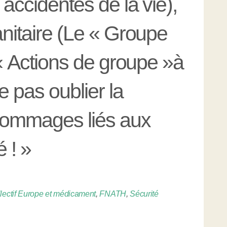
 accidentés de la vie),
anitaire (Le « Groupe
 « Actions de groupe »à
e pas oublier la
dommages liés aux
 ! »
lectif Europe et médicament
,
FNATH
,
Sécurité