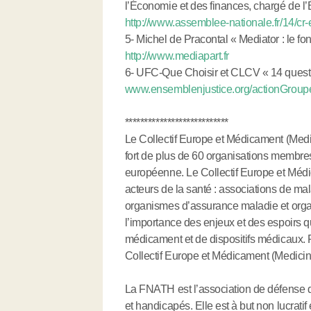
l’Économie et des finances, chargé de l’
http://www.assemblee-nationale.fr/14/c
5- Michel de Pracontal « Mediator : le 
http://www.mediapart.fr
6- UFC-Que Choisir et CLCV « 14 questi
www.ensemblenjustice.org/actionGroup
***************************
Le Collectif Europe et Médicament (Medi
fort de plus de 60 organisations membre
européenne. Le Collectif Europe et Méd
acteurs de la santé : associations de ma
organismes d’assurance maladie et organ
l’importance des enjeux et des espoirs 
médicament et de dispositifs médicaux.
Collectif Europe et Médicament (Medicin
La FNATH est l’association de défense de
et handicapés. Elle est à but non lucratif