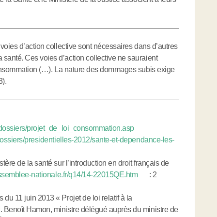
voies d’action collective sont nécessaires dans d’autres
anté. Ces voies d’action collective ne sauraient
 consommation (…). La nature des dommages subis exige
3).
/dossiers/projet_de_loi_consommation.asp
dossiers/presidentielles-2012/sante-et-dependance-les-
ère de la santé sur l’introduction en droit français de
.assemblee-nationale.fr/q14/14-22015QE.htm
: 2
 11 juin 2013 « Projet de loi relatif à la
. Benoît Hamon, ministre délégué auprès du ministre de