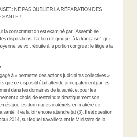
ISE" : NE PAS OUBLIER LA RÉPARATION DES
 SANTE !
i sur la consommation est examiné par l’Assemblée
es dispositions, l’action de groupe "à la française", qui
yenne, se voit réduite à la portion congrue : le litige à la
?
agé à « permettre des actions judiciaires collectives »
ors que ce dispositif était attendu principalement par les
ent dans les domaines de la santé, et pour les
ement a choisi de restreindre drastiquement son
ernés que les dommages matériels, en matière de
nté, il va falloir encore attendre (a) (3). Il est question
our 2014, sur lequel travailleraient le Ministère de la