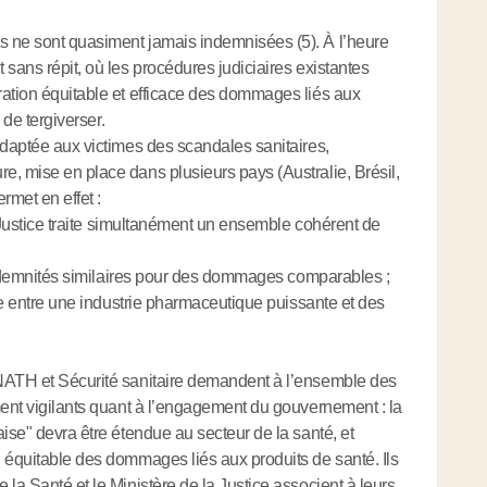
 ne sont quasiment jamais indemnisées (5). À l’heure
sans répit, où les procédures judiciaires existantes
ration équitable et efficace des dommages liés aux
 de tergiverser.
adaptée aux victimes des scandales sanitaires,
, mise en place dans plusieurs pays (Australie, Brésil,
rmet en effet :
a Justice traite simultanément un ensemble cohérent de
 indemnités similaires pour des dommages comparables ;
rce entre une industrie pharmaceutique puissante et des
FNATH et Sécurité sanitaire demandent à l’ensemble des
ment vigilants quant à l’engagement du gouvernement : la
ise" devra être étendue au secteur de la santé, et
 équitable des dommages liés aux produits de santé. Ils
la Santé et le Ministère de la Justice associent à leurs