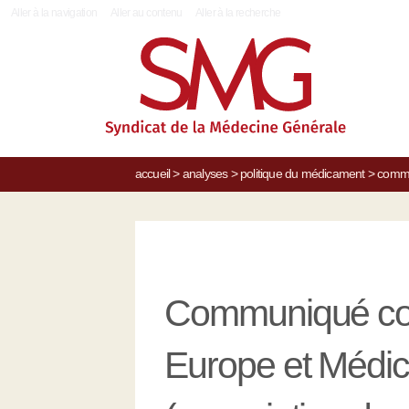
|
Aller à la navigation
Aller au contenu
Aller à la recherche
accueil
>
analyses
>
politique du médicament
>
commun
Communiqué conj
Europe et Médi