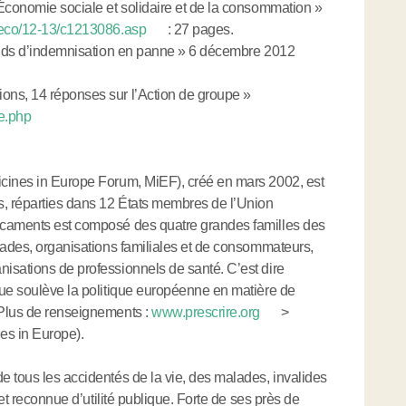
Économie sociale et solidaire et de la consommation »
r-eco/12-13/c1213086.asp
: 27 pages.
fonds d’indemnisation en panne » 6 décembre 2012
ons, 14 réponses sur l’Action de groupe »
e.php
cines in Europe Forum, MiEF), créé en mars 2002, est
s, réparties dans 12 États membres de l’Union
icaments est composé des quatre grandes familles des
lades, organisations familiales et de consommateurs,
isations de professionnels de santé. C’est dire
que soulève la politique européenne en matière de
 Plus de renseignements :
www.prescrire.org
>
es in Europe).
 tous les accidentés de la vie, des malades, invalides
 et reconnue d’utilité publique. Forte de ses près de