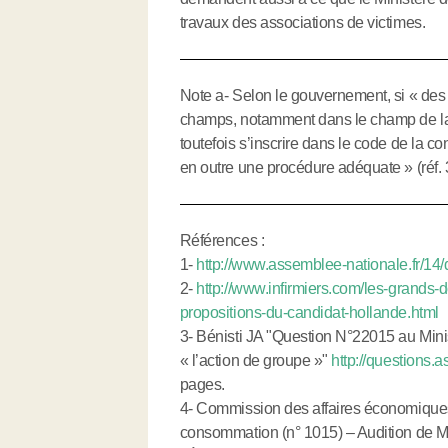
travaux des associations de victimes.
Note a- Selon le gouvernement, si « des 
champs, notamment dans le champ de la s
toutefois s’inscrire dans le code de la
en outre une procédure adéquate » (réf. 
Références :
1-
http://www.assemblee-nationale.fr/14
2-
http://www.infirmiers.com/les-grands-
propositions-du-candidat-hollande.html
3- Bénisti JA "Question N°22015 au Minist
« l’action de groupe »"
http://questions
pages.
4- Commission des affaires économiques du
consommation (n° 1015) – Audition de M