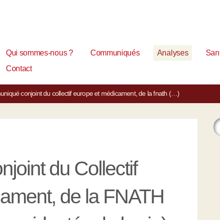
Qui sommes-nous ?
Communiqués
Analyses
Sant
Contact
iqué conjoint du collectif europe et médicament, de la fnath (…)
oint du Collectif
cament, de la FNATH