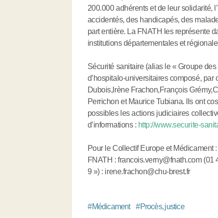
200.000 adhérents et de leur solidarité, l
accidentés, des handicapés, des malades,
part entière. La FNATH les représente d
institutions départementales et régional
Sécurité sanitaire (alias le « Groupe des
d’hospitalo-universitaires composé, par 
Dubois,Irène Frachon,François Grémy,Cla
Perrichon et Maurice Tubiana. Ils ont cosig
possibles les actions judiciaires collect
d’informations :
http://www.securite-sanit
Pour le Collectif Europe et Médicament 
FNATH : francois.verny@fnath.com (01 45
9 ») : irene.frachon@chu-brest.fr
#
Médicament
#
Procès, justice