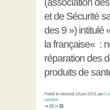
(association des
et de Sécurité s
des 9 ») intitulé
la française« : n
réparation des 
produits de santé
Publié le mercredi 19 juin 2013
,
par
Col
sanitaire