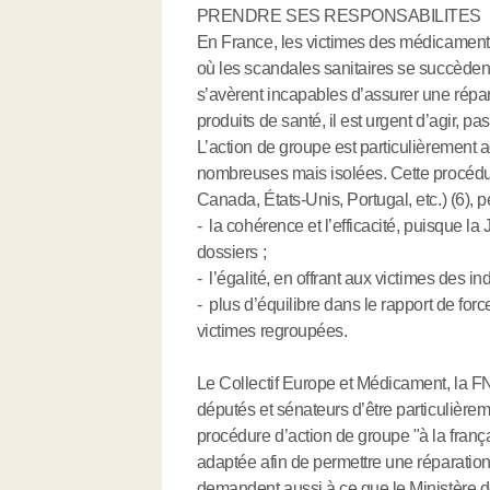
PRENDRE SES RESPONSABILITES
En France, les victimes des médicaments
où les scandales sanitaires se succèdent 
s’avèrent incapables d’assurer une répa
produits de santé, il est urgent d’agir, pas
L’action de groupe est particulièrement 
nombreuses mais isolées. Cette procédure
Canada, États-Unis, Portugal, etc.) (6), pe
- la cohérence et l’efficacité, puisque l
dossiers ;
- l’égalité, en offrant aux victimes des
- plus d’équilibre dans le rapport de fo
victimes regroupées.
Le Collectif Europe et Médicament, la 
députés et sénateurs d’être particulière
procédure d’action de groupe "à la frança
adaptée afin de permettre une réparation
demandent aussi à ce que le Ministère de 