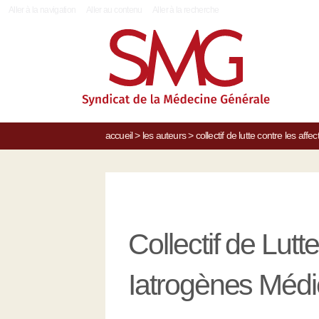
|
Aller à la navigation
Aller au contenu
Aller à la recherche
accueil
>
les auteurs
>
collectif de lutte contre les a
Collectif de Lutt
Iatrogènes Méd