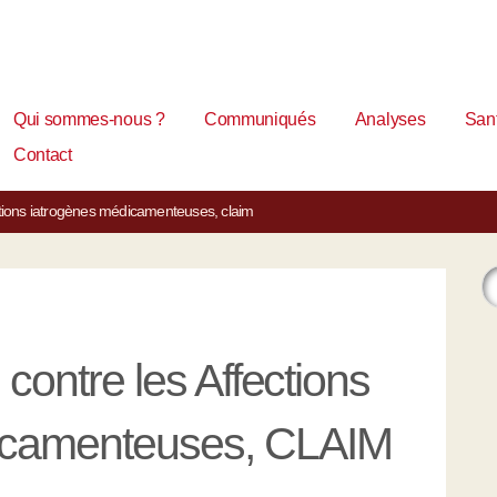
Qui sommes-nous ?
Communiqués
Analyses
Sant
Contact
ffections iatrogènes médicamenteuses, claim
e contre les Affections
icamenteuses, CLAIM