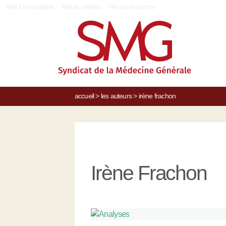
|
Aller à la navigation
Aller au contenu
Aller à la recherche
accueil
>
les auteurs
>
irène frachon
Irène Frachon