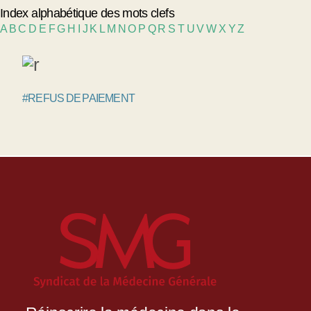
Index alphabétique des mots clefs
A
B
C
D
E
F
G
H
I
J
K
L
M
N
O
P
Q
R
S
T
U
V
W
X
Y
Z
#REFUS DE PAIEMENT