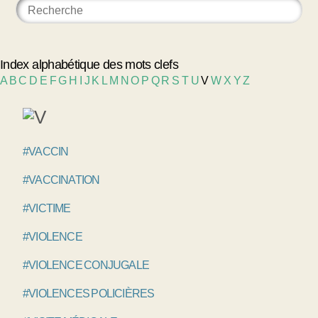
Index alphabétique des mots clefs
A
B
C
D
E
F
G
H
I
J
K
L
M
N
O
P
Q
R
S
T
U
V
W
X
Y
Z
#VACCIN
#VACCINATION
#VICTIME
#VIOLENCE
#VIOLENCE CONJUGALE
#VIOLENCES POLICIÈRES