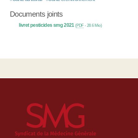
Documents joints
livret pesticides smg 2021
(
PDF
-
28.6 Mio
)