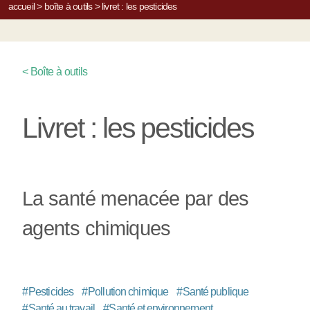
accueil
>
boîte à outils
>
livret : les pesticides
< Boîte à outils
Livret : les pesticides
La santé menacée par des
agents chimiques
#
Pesticides
#
Pollution chimique
#
Santé publique
#
Santé au travail
#
Santé et environnement