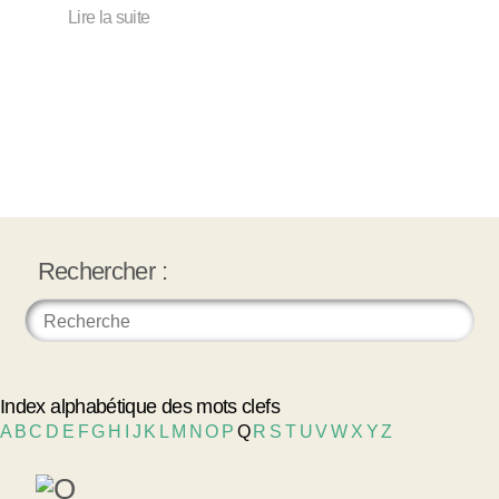
Lire la suite
Rechercher :
Index alphabétique des mots clefs
A
B
C
D
E
F
G
H
I
J
K
L
M
N
O
P
Q
R
S
T
U
V
W
X
Y
Z