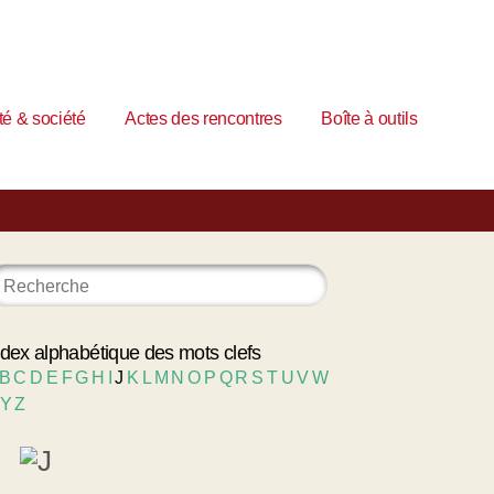
é & société
Actes des rencontres
Boîte à outils
ndex alphabétique des mots clefs
B
C
D
E
F
G
H
I
J
K
L
M
N
O
P
Q
R
S
T
U
V
W
Y
Z