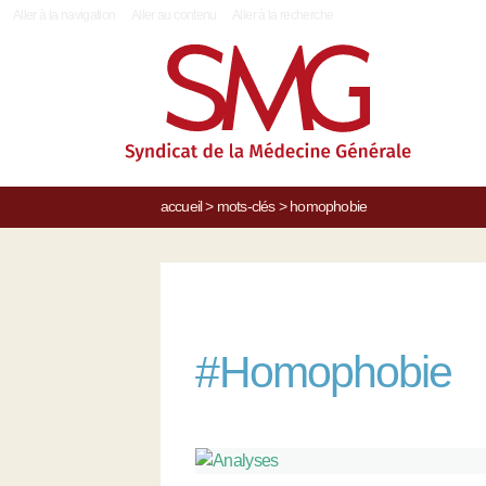
|
Aller à la navigation
Aller au contenu
Aller à la recherche
accueil
>
mots-clés
>
homophobie
#
Homophobie