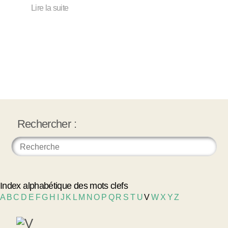
Lire la suite
Rechercher :
Index alphabétique des mots clefs
A
B
C
D
E
F
G
H
I
J
K
L
M
N
O
P
Q
R
S
T
U
V
W
X
Y
Z