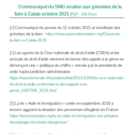
Communiqué du SMG soutien aux grévistes de la
faim à Calais octobre 2021
(
PDF
-
434.9 kio
)
[
1
]
Communiqué de presse du 11 octobre 2021 et manifeste des
grévistes de la faim :
https://www.associationsalam.org/Greve-de-
la-faim-a-Calais-2639
[
2
]
Les agents de la Cour nationale du droit d’asile (CNDA) et les
avocats du droit d’asile viennent de lancer des appels à la grève en
dénonçant une « politique du chiffre » menée par la présidente de
cette haute juridiction administrative :
https://www.lemonde.fr/societe/article/2021/10/04/la-cour-nationale-
du-droit-d-asile-confrontee-a-des-appels-a-la-
greve_6097034_3224.html
[
3
]
La loi « Asile et Immigration » votée en septembre 2018 a
encore aggravé la situation des personnes réfugiées en France
https://www.lacimade.org/la-loi-asile-et-immigration-est-adoptee-
decryptage-dun-texte-dangereux/