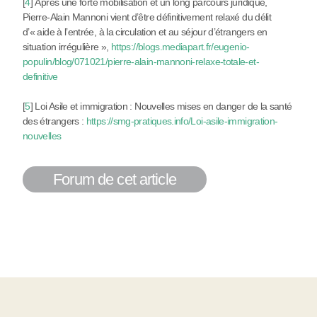
[
4
]
Après une forte mobilisation et un long parcours juridique,
Pierre-Alain Mannoni vient d’être définitivement relaxé du délit
d’« aide à l’entrée, à la circulation et au séjour d’étrangers en
situation irrégulière »,
https://blogs.mediapart.fr/eugenio-
populin/blog/071021/pierre-alain-mannoni-relaxe-totale-et-
definitive
[
5
]
Loi Asile et immigration : Nouvelles mises en danger de la santé
des étrangers :
https://smg-pratiques.info/Loi-asile-immigration-
nouvelles
Forum de cet article