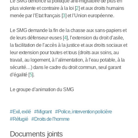
Le SMG dénonce la politique anti-migratoire de plus en
plus violente et contraire à la loi
[
2
]
et aux droits humains
menée par l’Etat français
[
3
]
et l’Union européenne.
Le SMG demande la fin de la chasse aux sans-papiers et
de leurs défenseur
·
euses
[
4
]
, l’extension du droit d’asile,
la facilitation de l’accès à la justice et aux droits sociaux et
leur extension pour toutes et tous (droits aux soins, au
travail, au logement, à l’alimentation, à l’eau potable, à la
sécurité…) dans le cadre du droit commun, seul garant
d’égalité
[
5
]
.
Le groupe d’animation du SMG
#
Exil, exilé
#
Migrant
#
Police, intervention policière
#
Réfugié
#
Droits de l’homme
Documents joints