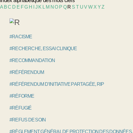
Index alphabétique des mots clefs
A
B
C
D
E
F
G
H
I
J
K
L
M
N
O
P
Q
R
S
T
U
V
W
X
Y
Z
#RACISME
#RECHERCHE, ESSAI CLINIQUE
#RECOMMANDATION
#RÉFÉRENDUM
#RÉFÉRENDUM D’INITIATIVE PARTAGÉE, RIP
#RÉFORME
#RÉFUGIÉ
#REFUS DE SOIN
#RÈGLEMENT GÉNÉRAL DE PROTECTION DES DONNÉES,