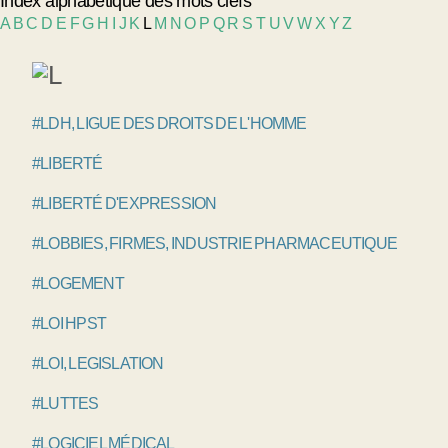
Index alphabétique des mots clefs
A
B
C
D
E
F
G
H
I
J
K
L
M
N
O
P
Q
R
S
T
U
V
W
X
Y
Z
#LDH, LIGUE DES DROITS DE L'HOMME
#LIBERTÉ
#LIBERTÉ D'EXPRESSION
#LOBBIES, FIRMES, INDUSTRIE PHARMACEUTIQUE
#LOGEMENT
#LOI HPST
#LOI, LEGISLATION
#LUTTES
#LOGICIEL MÉDICAL