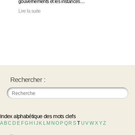
gouvernements et les instances…
Lire la suite
Rechercher :
Index alphabétique des mots clefs
A
B
C
D
E
F
G
H
I
J
K
L
M
N
O
P
Q
R
S
T
U
V
W
X
Y
Z