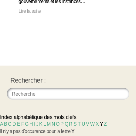
gouvernements et les instances…
Lire la suite
Rechercher :
Index alphabétique des mots clefs
A
B
C
D
E
F
G
H
I
J
K
L
M
N
O
P
Q
R
S
T
U
V
W
X
Y
Z
Il n'y a pas d'occurence pour la lettre
Y