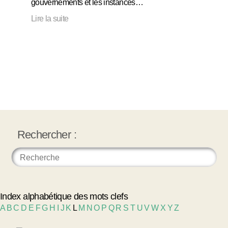
gouvernements et les instances…
Lire la suite
Rechercher :
Index alphabétique des mots clefs
A
B
C
D
E
F
G
H
I
J
K
L
M
N
O
P
Q
R
S
T
U
V
W
X
Y
Z