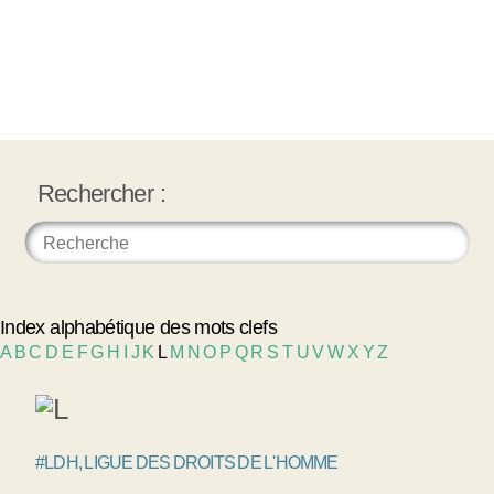
Rechercher :
Index alphabétique des mots clefs
A
B
C
D
E
F
G
H
I
J
K
L
M
N
O
P
Q
R
S
T
U
V
W
X
Y
Z
#LDH, LIGUE DES DROITS DE L'HOMME