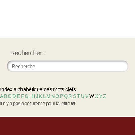
Rechercher :
Index alphabétique des mots clefs
A
B
C
D
E
F
G
H
I
J
K
L
M
N
O
P
Q
R
S
T
U
V
W
X
Y
Z
Il n'y a pas d'occurence pour la lettre
W