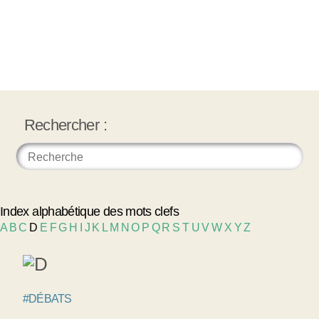
Rechercher :
Index alphabétique des mots clefs
A
B
C
D
E
F
G
H
I
J
K
L
M
N
O
P
Q
R
S
T
U
V
W
X
Y
Z
#DÉBATS