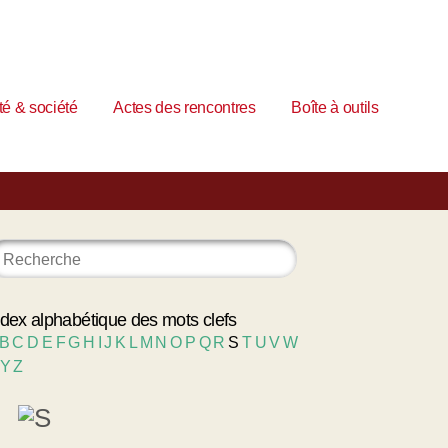
é & société
Actes des rencontres
Boîte à outils
ndex alphabétique des mots clefs
B
C
D
E
F
G
H
I
J
K
L
M
N
O
P
Q
R
S
T
U
V
W
Y
Z