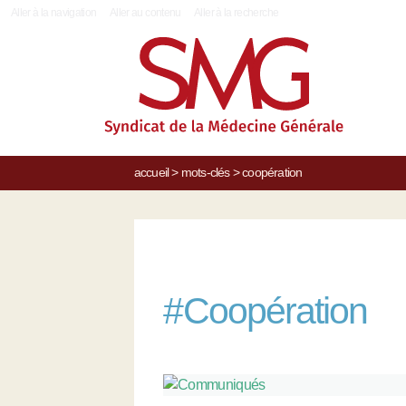
|
Aller à la navigation
Aller au contenu
Aller à la recherche
accueil
>
mots-clés
>
coopération
#
Coopération