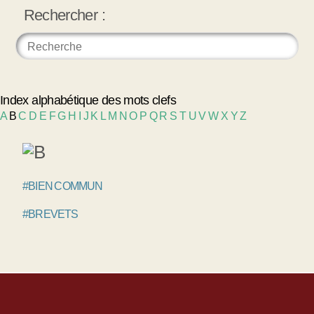
Rechercher :
Index alphabétique des mots clefs
A
B
C
D
E
F
G
H
I
J
K
L
M
N
O
P
Q
R
S
T
U
V
W
X
Y
Z
#BIEN COMMUN
#BREVETS