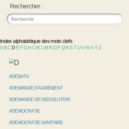
Rechercher :
Index alphabétique des mots clefs
A
B
C
D
E
F
G
H
I
J
K
L
M
N
O
P
Q
R
S
T
U
V
W
X
Y
Z
#DÉBATS
#DEMANDE D'AGRÉMENT
#DEMANDE DE DISSOLUTION
#DÉMOCRATIE
#DÉMOCRATIE SANITAIRE