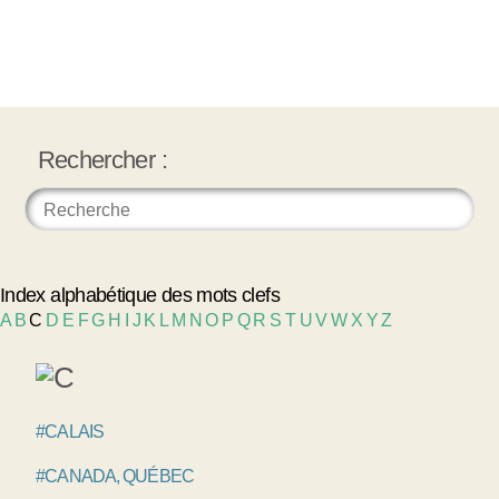
Rechercher :
Index alphabétique des mots clefs
A
B
C
D
E
F
G
H
I
J
K
L
M
N
O
P
Q
R
S
T
U
V
W
X
Y
Z
#CALAIS
#CANADA, QUÉBEC