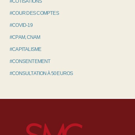
#COTISATIONS
#COUR DES COMPTES
#COVID-19
#CPAM, CNAM
#CAPITALISME
#CONSENTEMENT
#CONSULTATION À 50 EUROS