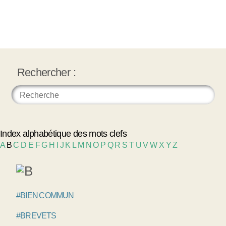
Rechercher :
Index alphabétique des mots clefs
A
B
C
D
E
F
G
H
I
J
K
L
M
N
O
P
Q
R
S
T
U
V
W
X
Y
Z
#BIEN COMMUN
#BREVETS