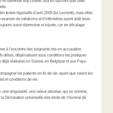
 fin devenue trop cruelle, tout en sachant que cette
elle.
 textes législatifs d’avril 2005 (loi Leonetti), mais elles
n examen de médecins et d’infirmières ayant aidé leurs
toujours aussi répressive et injuste, car en décalage
ires à l’encontre des soignants mis en accusation.
efs délais, dépénalisant sous conditions les pratiques
s déjà réalisées en Suisse, en Belgique et aux Pays-
pagner les patients en fin de vie, quels que soient les
te) et conditions de vie.
ne, une singularité, une valeur absolue, qui se nomme,
e la Déclaration universelle des droits de l’homme de