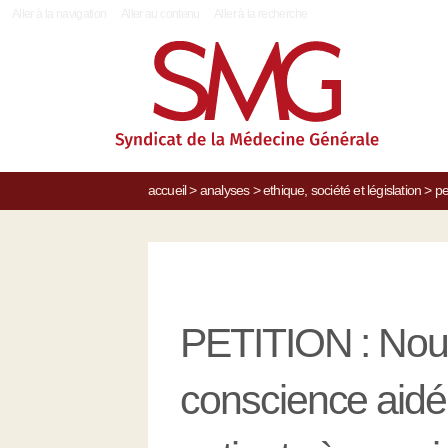
|
Aller à la navigation
Aller au contenu
Aller à la recherche
accueil
>
analyses
>
ethique, société et législation
>
pe
PETITION : Nous
conscience aid