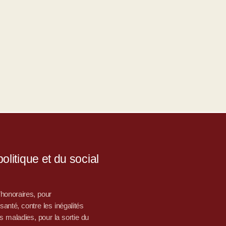
litique et du social
d’honoraires, pour
nté, contre les inégalités
s maladies, pour la sortie du