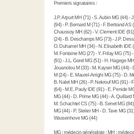
Premiers signataires :
J.P. Arpurt MH (71) - S. Aubin MG (44) -
(94) - P. Bernard M (71) - F. Bertrand AS 
Chaussoy MH (62) - V. Clement IDE (91)
(24) - B. Deschamps MG (73) - J.P. Dessa
O. Duhamel MH (34) - N. Elisabeth IDE (9
M. Fontaine MG (27) - Y. Frilay MG (75) -
(91) - J.L. Gorel MG (51) - H. Hagege MH
Jouanolou M (33) - M. Kayser MG (44) - D
M (24) - E. Maurel-Arrighi MG (75) - D. 
B. Nalet MH (26) - P. Nekrouf MG (91) - 
(64) - M.E. Pauly IDE (91) - E. Penide MG
MG (44) - D. Prime MG (44) - A. Quillard
M. Schachtel CS (75) - B. Senet MG (84) 
MG (44) - P. Stelier MH - D. Tave MG (31)
Wassenhove MG (44)
MG : médecin généraliste ; MH : médecin h