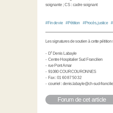
soignante ; CS : cadre soignant
#
Fin de vie
#
Pétition
#
Procès, justice
#
Les signatures de soutien à cette pétition 
r
- D
Denis Labayle
- Centre Hospitalier Sud Francilien
- rue Pont Amar
- 91080 COURCOURONNES
- Fax : 01 60 87 50 32
- courriel : denis.labayle@ch-sud-francilie
Forum de cet article