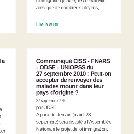
l’immigration jetable), le collectif MIE
ainsi que de nombreux citoyens, …
Lire la suite
la
Communiqué CISS - FNARS
- ODSE - UNIOPSS du
27 septembre 2010 : Peut-on
accepter de renvoyer des
malades mourir dans leur
pays d’origine ?
27 septembre 2010
par ODSE
e
A partir de demain (mardi 28
t
septembre) sera discuté à l’Assemblée
u
Nationale le projet de loi immigration,
ser