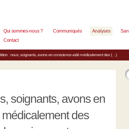
Qui sommes-nous ?
Communiqués
Analyses
Sant
Contact
tition : nous, soignants, avons en conscience aidé médicalement des (…)
, soignants, avons en
é médicalement des