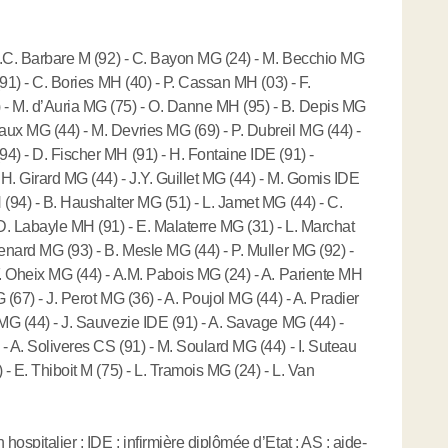
 J.C. Barbare M (92) - C. Bayon MG (24) - M. Becchio MG
(91) - C. Bories MH (40) - P. Cassan MH (03) - F.
 - M. d’Auria MG (75) - O. Danne MH (95) - B. Depis MG
ux MG (44) - M. Devries MG (69) - P. Dubreil MG (44) -
4) - D. Fischer MH (91) - H. Fontaine IDE (91) -
 H. Girard MG (44) - J.Y. Guillet MG (44) - M. Gomis IDE
 (94) - B. Haushalter MG (51) - L. Jamet MG (44) - C.
. Labayle MH (91) - E. Malaterre MG (31) - L. Marchat
Menard MG (93) - B. Mesle MG (44) - P. Muller MG (92) -
F. Oheix MG (44) - A.M. Pabois MG (24) - A. Pariente MH
 (67) - J. Perot MG (36) - A. Poujol MG (44) - A. Pradier
 MG (44) - J. Sauvezie IDE (91) - A. Savage MG (44) -
- A. Soliveres CS (91) - M. Soulard MG (44) - I. Suteau
 - E. Thiboit M (75) - L. Tramois MG (24) - L. Van
ospitalier ; IDE ; infirmière diplômée d’Etat ; AS : aide-