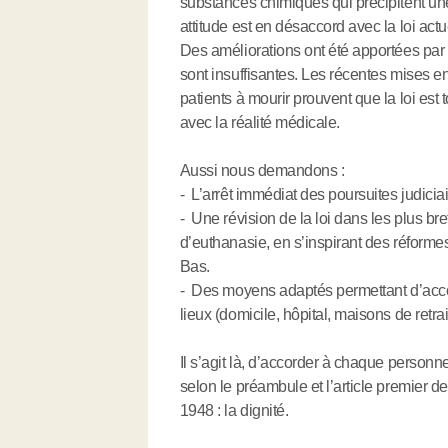
substances chimiques qui précipitent une
attitude est en désaccord avec la loi actu
Des améliorations ont été apportées par les
sont insuffisantes. Les récentes mises e
patients à mourir prouvent que la loi est 
avec la réalité médicale.
Aussi nous demandons :
- L’arrêt immédiat des poursuites judicia
- Une révision de la loi dans les plus br
d’euthanasie, en s’inspirant des réforme
Bas.
- Des moyens adaptés permettant d’accom
lieux (domicile, hôpital, maisons de retrai
Il s’agit là, d’accorder à chaque person
selon le préambule et l’article premier d
1948 : la dignité.