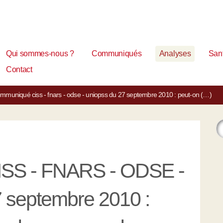
Qui sommes-nous ?
Communiqués
Analyses
Sant
Contact
mmuniqué ciss - fnars - odse - uniopss du 27 septembre 2010 : peut-on (…)
SS - FNARS - ODSE -
septembre 2010 :