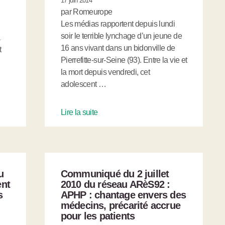
17 juin 2014
par Romeurope
Les médias rapportent depuis lundi
soir le terrible lynchage d’un jeune de
a
16 ans vivant dans un bidonville de
t
Pierrefitte-sur-Seine (93). Entre la vie et
la mort depuis vendredi, cet
adolescent …
Lire la suite
u
Communiqué du 2 juillet
ent
2010 du réseau ARèS92 :
s
APHP : chantage envers des
médecins, précarité accrue
pour les patients