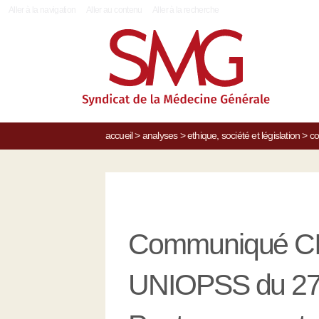
|
Aller à la navigation
Aller au contenu
Aller à la recherche
accueil
>
analyses
>
ethique, société et législation
>
co
Communiqué CI
UNIOPSS du 27 