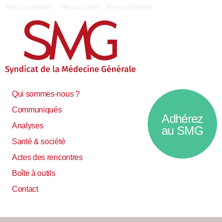
|
Aller à la navigation
Aller au contenu
Aller à la recherche
Qui sommes-nous ?
Communiqués
Adhérez
Analyses
au SMG
Santé & société
Actes des rencontres
Boîte à outils
Contact