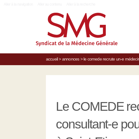
|
Aller à la navigation
Aller au contenu
Aller à la recherche
accueil
>
annonces
>
le comede recrute un-e médecin
Le COMEDE rec
consultant-e po