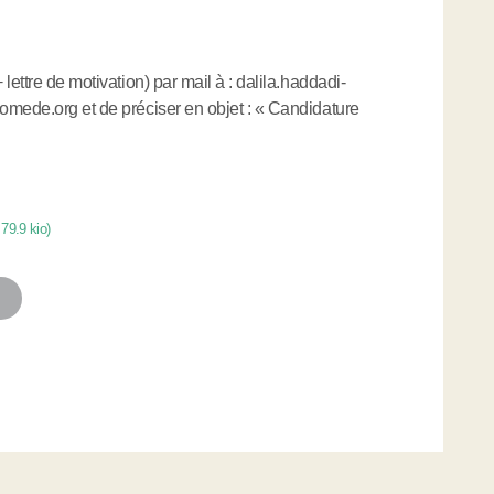
lettre de motivation) par mail à : dalila.haddadi-
omede.org et de préciser en objet : « Candidature
-
79.9 kio
)