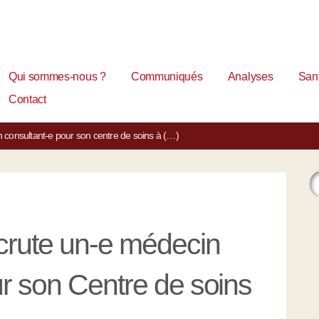
Qui sommes-nous ?
Communiqués
Analyses
Sant
Contact
 consultant-e pour son centre de soins à (…)
rute un-e médecin
ur son Centre de soins