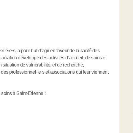
xilé
·
e
·
s, a pour but d’agir en faveur de la santé des
ssociation développe des activités d’accueil, de soins et
 situation de vulnérabilité, et de recherche,
n des professionnel
·
le
·
s et associations qui leur viennent
oins à Saint-Etienne :