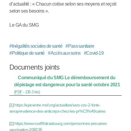
d’actualité : « Chacun cotise selon ses moyens et reçoit
selon ses besoins ».
Le GA du SMG
#
Inégalités sociales de santé
#
Pass sanitaire
#
Politique de santé
#
Accès aux soins
#
Covid-19
Documents joints
Communiqué du SMG Le déremboursement du
dépistage est dangereux pour la santé octobre 2021
(
PDF
-
135.3 kio
)
[
1
]
https://epicentre.msf.org/actualites/sars-cov-2-forte-
seroprevalence-des-anticorps-chez-les-pr%C3%A9caires
[
2
]
https://www.rue89strasbourg.com/personnes-precaires-
vaccination-208235