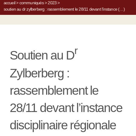
accueil
>
communiqués
>
2023
>
soutien au dr zylberberg : rassemblement le 28/11 devant l’instance (…)
r
Soutien au D
Zylberberg :
rassemblement le
28/11 devant l’instance
disciplinaire régionale