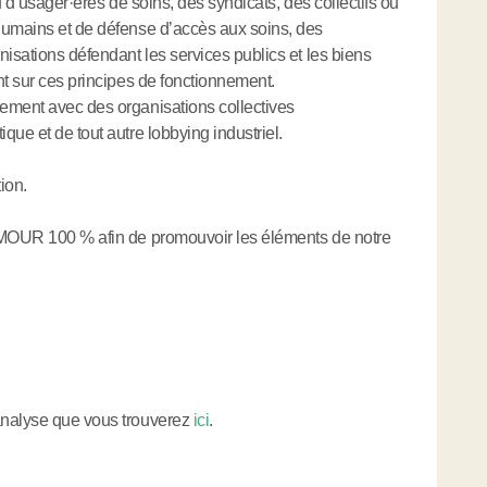
 d’usager
·
ères de soins, des syndicats, des collectifs ou
humains et de défense d’accès aux soins, des
nisations défendant les services publics et les biens
nt sur ces principes de fonctionnement.
ement avec des organisations collectives
ue et de tout autre lobbying industriel.
ion.
 AMOUR 100 % afin de promouvoir les éléments de notre
analyse que vous trouverez
ici
.