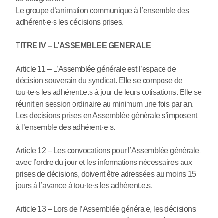
Le groupe d’animation communique à l’ensemble des
adhérent
·
e
·
s les décisions prises.
TITRE IV – L’ASSEMBLEE GENERALE
Article 11 – L’Assemblée générale est l’espace de
décision souverain du syndicat. Elle se compose de
tou
·
te
·
s les adhérent.e.s à jour de leurs cotisations. Elle se
réunit en session ordinaire au minimum une fois par an.
Les décisions prises en Assemblée générale s’imposent
à l’ensemble des adhérent
·
e
·
s.
Article 12 – Les convocations pour l’Assemblée générale,
avec l’ordre du jour et les informations nécessaires aux
prises de décisions, doivent être adressées au moins 15
jours à l’avance à tou
·
te
·
s les adhérent.e.s.
Article 13 – Lors de l’Assemblée générale, les décisions