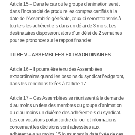
Article 15 – Dans le cas où le groupe d’animation serait
dans l’incapacité de produire les comptes certifiés à la
date de l’Assemblée générale, ceux-ci seront transmis à
tou
·
te
·
s les adhérent
·
e
·
s dans un délai de 3 mois. Les
destinataires disposeront alors d’un délai de 2 semaines
pour se prononcer sur le rapport financier
TITRE V – ASSEMBLEES EXTRAORDINAIRES
Article 16 – Il pourra être tenu des Assemblées
extraordinaires quand les besoins du syndicat l’exigeront,
dans les conditions fixées à l’article 17.
Article 17 – Ces Assemblées se réunissent à la demande
d’au moins un tiers des membres du groupe d’animation
ou d’au moins un dixième des adhérent
·
e
·
s du syndicat.
Les convocations portant ordre du jour et informations
concernant les décisions sont adressées aux
adhérent
·
e
·
s au moins 15 jours avant la date fixée de ces