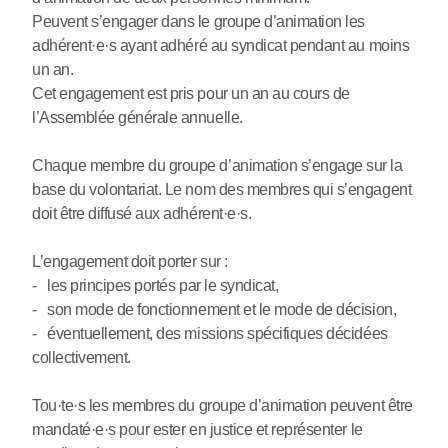
Peuvent s’engager dans le groupe d’animation les
adhérent
·
e
·
s ayant adhéré au syndicat pendant au moins
un an.
Cet engagement est pris pour un an au cours de
l’Assemblée générale annuelle.
Chaque membre du groupe d’animation s’engage sur la
base du volontariat. Le nom des membres qui s’engagent
doit être diffusé aux adhérent
·
e
·
s.
L’engagement doit porter sur :
- les principes portés par le syndicat,
- son mode de fonctionnement et le mode de décision,
- éventuellement, des missions spécifiques décidées
collectivement.
Tou
·
te
·
s les membres du groupe d’animation peuvent être
mandaté
·
e
·
s pour ester en justice et représenter le