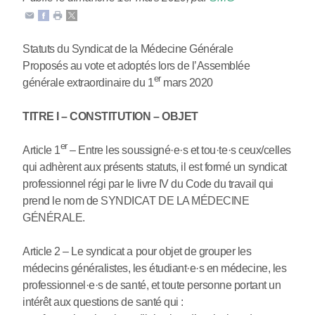
Statuts du Syndicat de la Médecine Générale
Proposés au vote et adoptés lors de l’Assemblée
er
générale extraordinaire du 1
mars 2020
TITRE I – CONSTITUTION – OBJET
er
Article 1
– Entre les soussigné
·
e
·
s et tou
·
te
·
s ceux/celles
qui adhèrent aux présents statuts, il est formé un syndicat
professionnel régi par le livre IV du Code du travail qui
prend le nom de SYNDICAT DE LA MÉDECINE
GÉNÉRALE.
Article 2 – Le syndicat a pour objet de grouper les
médecins généralistes, les étudiant
·
e
·
s en médecine, les
professionnel
·
e
·
s de santé, et toute personne portant un
intérêt aux questions de santé qui :