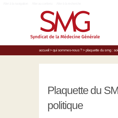
|
Aller à la navigation
Aller au contenu
Aller à la recherche
accueil
>
qui sommes-nous ?
>
plaquette du smg : soi
Plaquette du SM
politique