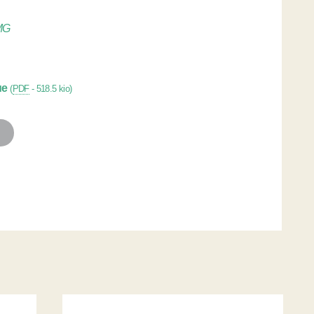
MG
ue
(
PDF
-
518.5 kio
)