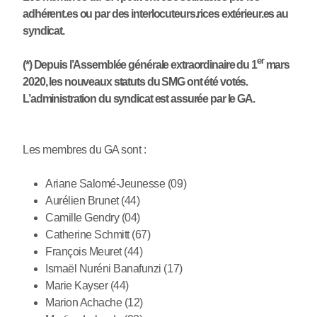
adhérent.es ou par des interlocuteurs.rices extérieur.es au
syndicat.
er
(*) Depuis l’Assemblée générale extraordinaire du 1
mars
2020, les nouveaux statuts du SMG ont été votés.
L’administration du syndicat est assurée par le GA.
Les membres du GA sont :
Ariane Salomé-Jeunesse (09)
Aurélien Brunet (44)
Camille Gendry (04)
Catherine Schmitt (67)
François Meuret (44)
Ismaël Nuréni Banafunzi (17)
Marie Kayser (44)
Marion Achache (12)